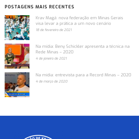
POSTAGENS MAIS RECENTES
Krav Magá: nova federação em Minas Gerais
visa levar a prática a um novo cenário
18 de fevereiro de 2021
Na mídia: Beny Schickler apresenta a técnica na
Rede Minas – 2020
4 de janeiro de 2021
Na mídia: entrevista para a Record Minas – 2020
4 de março de 2020