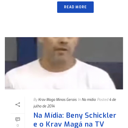
READ MORE
By
Krav Maga Minas Gerais
In
Na mídia
Posted
4 de
julho de 2014
Na Mídia: Beny Schickler
e o Krav Magá na TV
0