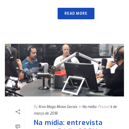
READ MORE
By
Krav Maga Minas Gerais
In
Na mídia
Posted
4 de
março de 2018
Na mídia: entrevista