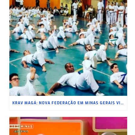
KRAV MAGÁ: NOVA FEDERAÇÃO EM MINAS GERAIS VISA LEVAR A PRÁTICA A UM NOVO CENÁRIO