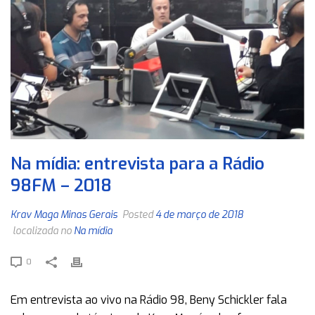
Na mídia: entrevista para a Rádio
98FM – 2018
Krav Maga Minas Gerais
Posted
4 de março de 2018
localizada no
Na mídia
0
Em entrevista ao vivo na Rádio 98, Beny Schickler fala