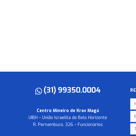
(31) 99350.0004
R
Centro Mineiro de Krav Magá
UIBH – União Israelita de Belo Horizonte
R. Pernambuco, 326 – Funcionários