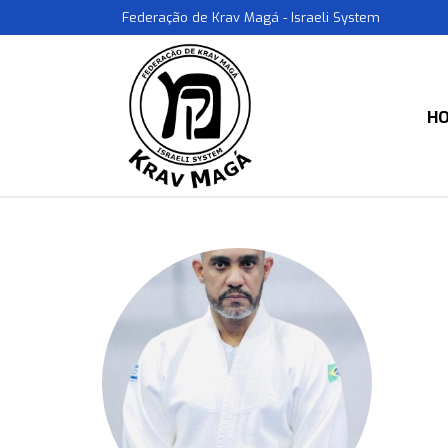
Federação de Krav Magá - Israeli System
H